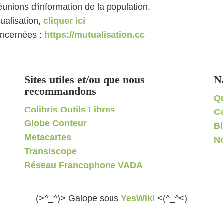
unions d'information de la population.
tualisation,
cliquer ici
oncernées :
https://mutualisation.cc
Sites utiles et/ou que nous
N
recommandons
Q
Colibris Outils Libres
C
Globe Conteur
B
Metacartes
No
Transiscope
Réseau Francophone VADA
(>^_^)> Galope sous
YesWiki
<(^_^<)