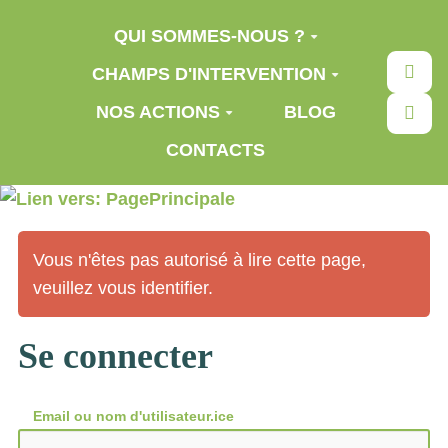
Aller au contenu principal
QUI SOMMES-NOUS ?
Rec
CHAMPS D'INTERVENTION
NOS ACTIONS
BLOG
CONTACTS
Vous n'êtes pas autorisé à lire cette page,
veuillez vous identifier.
Se connecter
Email ou nom d'utilisateur.ice