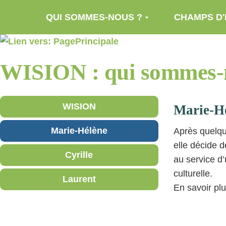
Aller au contenu principal
QUI SOMMES-NOUS ?
CHAMPS D'
WISION : qui sommes-
WISION
Marie-H
Marie-Hélène
Après quelqu
elle décide d
Cyrille
au service d
culturelle.
Laurent
En savoir plu