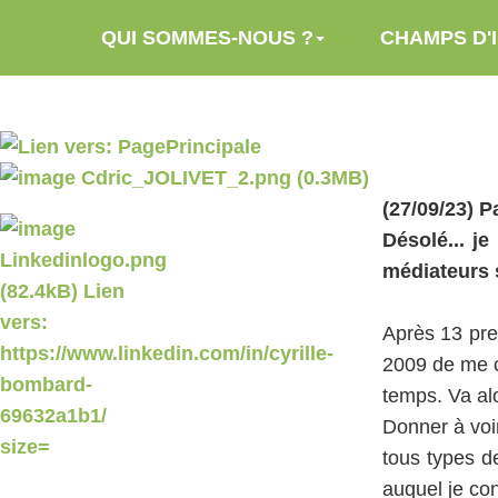
Aller au contenu principal
QUI SOMMES-NOUS ?
CHAMPS D'
(27/09/23) P
Désolé... j
médiateurs 
Après 13 pre
2009 de me c
temps. Va alo
Donner à voir
tous types de
auquel je con