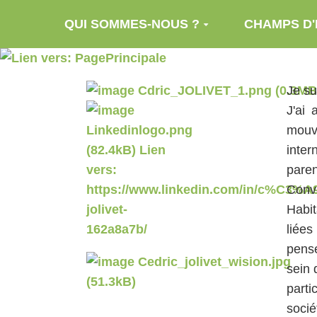
Aller au contenu principal
QUI SOMMES-NOUS ?
CHAMPS D'
Je su
J'ai 
mouve
inter
paren
Conva
Habit
liées
pense
sein 
parti
socié