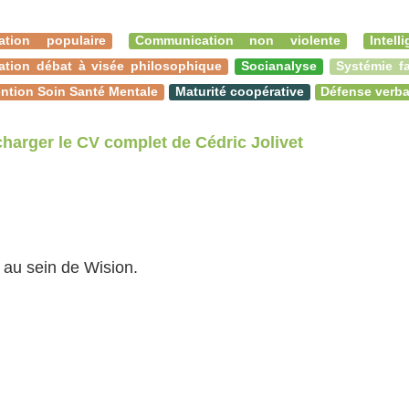
ation populaire
Communication non violente
Intel
ation débat à visée philosophique
Socianalyse
Systémie fa
ntion Soin Santé Mentale
Maturité coopérative
Défense verba
charger le CV complet de Cédric Jolivet
 au sein de Wision.