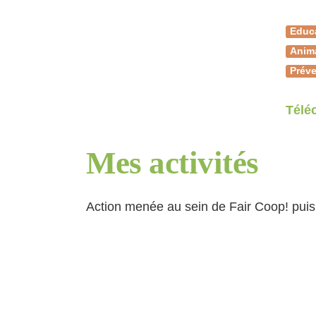
Educ
Anim
Préve
Télé
Mes activités
Action menée au sein de Fair Coop! puis
Aucun résultat