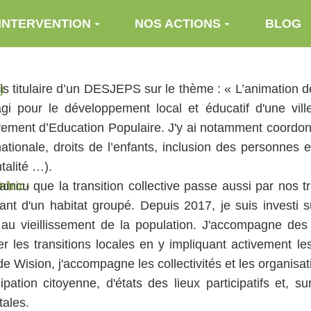
INTERVENTION
NOS ACTIONS
BLOG
is titulaire d’un DESJEPS sur le thème : « L’animation de 
agi pour le développement local et éducatif d'une vil
ment d’Education Populaire. J'y ai notamment coordonn
nationale, droits de l’enfants, inclusion des personnes
talité …).
incu que la transition collective passe aussi par nos tr
ant d'un habitat groupé. Depuis 2017, je suis investi s
 au vieillissement de la population. J'accompagne des a
r les transitions locales en y impliquant activement l
de Wision, j'accompagne les collectivités et les organisa
cipation citoyenne, d'états des lieux participatifs et, 
tales.