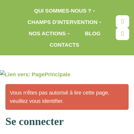
Aller au contenu principal
QUI SOMMES-NOUS ?
Rec
CHAMPS D'INTERVENTION
NOS ACTIONS
BLOG
CONTACTS
Vous n'êtes pas autorisé à lire cette page,
veuillez vous identifier.
Se connecter