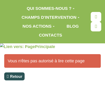
Aller au contenu principal
QUI SOMMES-NOUS ?
Rec
CHAMPS D'INTERVENTION
NOS ACTIONS
BLOG
CONTACTS
Vous n'êtes pas autorisé à lire cette page
Retour