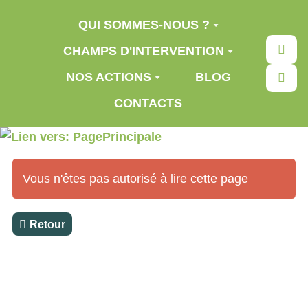
Aller au contenu principal
QUI SOMMES-NOUS ?
Rec
CHAMPS D'INTERVENTION
NOS ACTIONS
BLOG
CONTACTS
Vous n'êtes pas autorisé à lire cette page
Retour