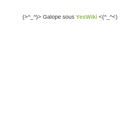
(>^_^)> Galope sous
YesWiki
<(^_^<)