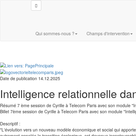
Aller au contenu principal
Qui sommes-nous ?
Champs d'intervention
Date de publication
14.12.2025
Intelligence relationnelle d
Résumé
7 ème session de Cyrille à Telecom Paris avec son module "Int
Billet
7ème session de Cyrille à Telecom Paris avec son module "Intellig
Descriptif :
"L'évolution vers un nouveau modèle économique et social qui apporte
autrement appelée la transition écologique, est devenue incontournabl